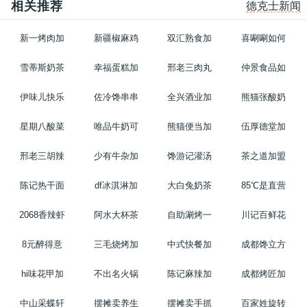
相关推荐
德克士新闻
新一烤肉加
新疆椒麻鸡
双汇熟食加
喜唰唰如何
雪蒂斯奶茶
幸福蛋糕加
邢老三肉丸
仲景食品如
伊味儿快乐
佐冷馋串串
全兴酒业加
熊猫张酸奶
星期八酸菜
唯品牛奶可
熊猫便当加
伍厚德堂加
邢老三胡辣
少有牛杂加
馋游记灌汤
茶之道加盟
陈记热干面
df冰淇淋加
大白兔奶茶
85℃是直营
2068香辣虾
阿水大杯茶
自助涮烤一
川记百鲜花
8元醉得意
三毛烧烤加
中式快餐加
成都馋立方
hi味花甲加
不出名火锅
陈记麻辣加
成都烤匠加
中山采蝶轩
摆摊卖养生
摆摊卖手抓
百家姓旋转