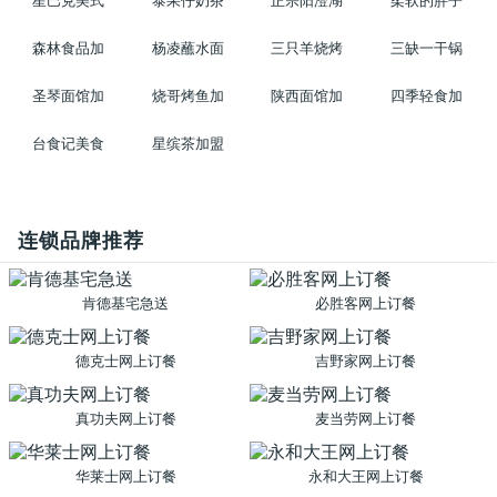
星巴克美式
泰果仔奶茶
正宗阳澄湖
柔软的胖子
森林食品加
杨凌蘸水面
三只羊烧烤
三缺一干锅
圣琴面馆加
烧哥烤鱼加
陕西面馆加
四季轻食加
台食记美食
星缤茶加盟
连锁品牌推荐
肯德基宅急送
必胜客网上订餐
德克士网上订餐
吉野家网上订餐
真功夫网上订餐
麦当劳网上订餐
华莱士网上订餐
永和大王网上订餐