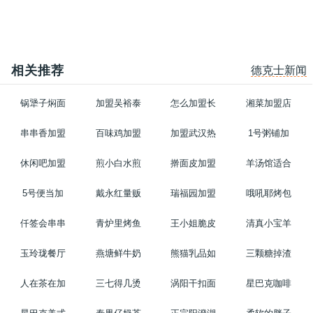
相关推荐
德克士新闻
锅犟子焖面
加盟吴裕泰
怎么加盟长
湘菜加盟店
串串香加盟
百味鸡加盟
加盟武汉热
1号粥铺加
休闲吧加盟
煎小白水煎
擀面皮加盟
羊汤馆适合
5号便当加
戴永红量贩
瑞福园加盟
哦吼耶烤包
仟签会串串
青炉里烤鱼
王小姐脆皮
清真小宝羊
玉玲珑餐厅
燕塘鲜牛奶
熊猫乳品如
三颗糖掉渣
人在茶在加
三七得几烫
涡阳干扣面
星巴克咖啡