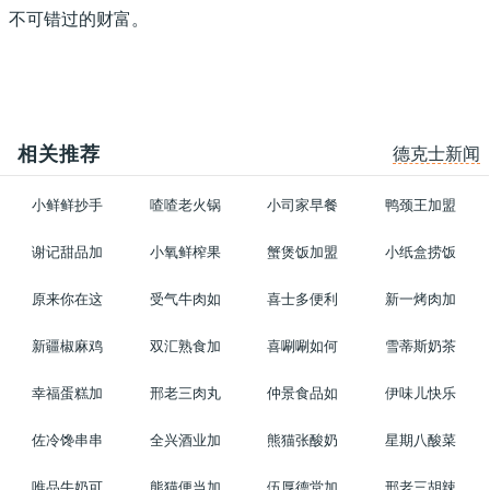
不可错过的财富。
相关推荐
德克士新闻
小鲜鲜抄手
喳喳老火锅
小司家早餐
鸭颈王加盟
谢记甜品加
小氧鲜榨果
蟹煲饭加盟
小纸盒捞饭
原来你在这
受气牛肉如
喜士多便利
新一烤肉加
新疆椒麻鸡
双汇熟食加
喜唰唰如何
雪蒂斯奶茶
幸福蛋糕加
邢老三肉丸
仲景食品如
伊味儿快乐
佐冷馋串串
全兴酒业加
熊猫张酸奶
星期八酸菜
唯品牛奶可
熊猫便当加
伍厚德堂加
邢老三胡辣