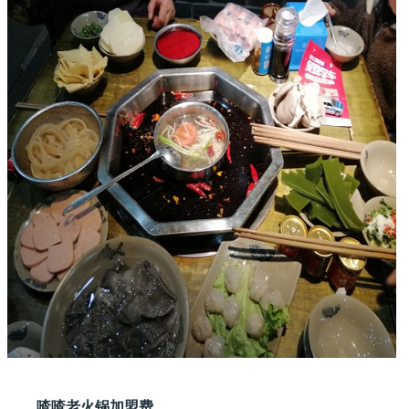
喳喳老火锅加盟费