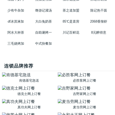
少有牛杂加
馋游记灌汤
茶之道加盟
陈记热干面
df冰淇淋加
大白兔奶茶
85℃是直营
2068香辣虾
阿水大杯茶
自助涮烤一
川记百鲜花
8元醉得意
三毛烧烤加
中式快餐加
连锁品牌推荐
肯德基宅急送
必胜客网上订餐
德克士网上订餐
吉野家网上订餐
真功夫网上订餐
麦当劳网上订餐