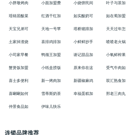
小胖墩烤肉
小面加盟费
小烧饼民间
叶子与茶加
瑶锦居酸菜
红酒干红加
如实酸奶可
如在蜀加盟
天宝兄弟可
天地一号苹
塔桥猪蹄加
天天过年怎
土家掉渣烧
喜排鸡排加
小鲜鲜抄手
喳喳老火锅
小司家早餐
鸭颈王加盟
谢记甜品加
小氧鲜榨果
蟹煲饭加盟
小纸盒捞饭
原来你在这
受气牛肉如
喜士多便利
新一烤肉加
新疆椒麻鸡
双汇熟食加
喜唰唰如何
雪蒂斯奶茶
幸福蛋糕加
邢老三肉丸
仲景食品如
伊味儿快乐
连锁品牌推荐