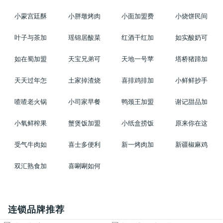
小蒙宫廷酥
小胖墩烤肉
小面加盟费
小烧饼民间
叶子与茶加
瑶锦居酸菜
红酒干红加
如实酸奶可
如在蜀加盟
天宝兄弟可
天地一号苹
塔桥猪蹄加
天天过年怎
土家掉渣烧
喜排鸡排加
小鲜鲜抄手
喳喳老火锅
小司家早餐
鸭颈王加盟
谢记甜品加
小氧鲜榨果
蟹煲饭加盟
小纸盒捞饭
原来你在这
受气牛肉如
喜士多便利
新一烤肉加
新疆椒麻鸡
双汇熟食加
喜唰唰如何
连锁品牌推荐